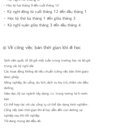
・ Học kỳ hai tháng 9 đến cuối tháng 12
・ Kỳ nghỉ đông từ cuối tháng 12 đến đầu tháng 1
・ Học kỳ thứ ba tháng 1 đến giữa tháng 3
・ Kỳ nghỉ xuân giữa tháng 3 đến đầu tháng 4
◎ Về công việc bán thời gian khi đi học
Sinh viên quốc tế 28 giờ một tuần trong trường học và 40 giờ
trong các kỳ nghỉ dài
Các hoạt động không đủ tiêu chuẩn (công việc bán thời gian)
được phép.
Nông nghiệp, ăn uống, du lịch, dịch vụ lưu trú, chăm sóc điều
dưỡng,
Giáo dục, kỹ sư, ngành xây dựng, v.v. trong tương lai ở nước
bạn
Có
thể hợp tác với các công ty có thể tận dụng
kinh nghiệm
.
Công việc bán thời gian khi đi học dẫn đến con đường sự
nghiệp sau khi tốt nghiệp
Tôi đang mong đợi điều đó.