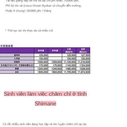
Tài liệu giảng dạy bổ trợ và các chi phí khác: 70.000 yên,
Phí ký túc xá (Uezui Onsen Ryokan có chuyển đến trường,
Hoặc ở chung): 20.000 yên / tháng
* Thủ tục xin thị thực do cá nhân trả
Sinh viên làm việc chăm chỉ ở tỉnh
Shimane
Có rất nhiều sinh viên đang học tập và rèn luyện chăm chỉ tại các