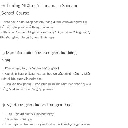
◎ Trường Nhật ngữ Hanamaru Shimane
School Course
・ Khóa học 2 năm: Nhập học vào tháng 4 (sức chứa 40 người) Dự
kiến tốt nghiệp vào cuối tháng 3 năm sau
・ Khóa học 1,6 năm: Nhập học vào tháng 10 (sức chứa 20 người) Dự
kiến tốt nghiệp vào cuối tháng 3 năm sau
◎ Mục tiêu cuối cùng của giáo dục tiếng
Nhật
・ Đã vượt qua kỳ thi năng lực Nhật ngữ N1
・ Sau khi đi học nghề, đại học, cao học, xin việc tại một công ty Nhật
Bản có liên quan đến nước bạn
・ Hiểu văn hóa, phong tục và cách cư xử của Nhật Bản thông qua việc học
tiếng Nhật và các hoạt động địa phương
◎ Nội dung giáo dục và thời gian học
・ 1 lớp 1 giờ 40 phút x 4 lớp một ngày
・ 1 khóa học x 340 giờ
・ Thực hiện các bài kiểm tra giữa kỳ cho mỗi khóa học, nộp báo cáo